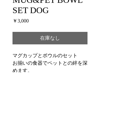
SET DOG
価
￥3,000
格
在庫なし
マグカップとボウルのセット
お揃いの食器でペットとの絆を深
めます。
材質
せっ器
サイズ
商品サイズ　横幅:559mm 高
さ:168mm 奥行:90mm
商品重量:1.41kg 
総重量:1.65kg